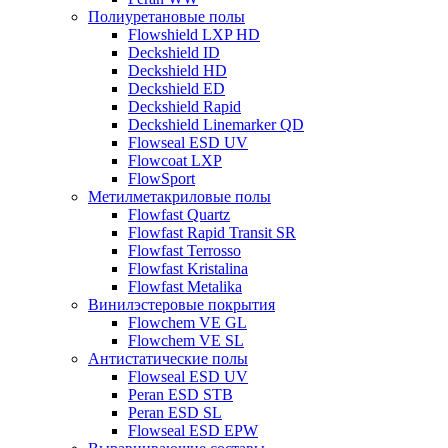
Полиуретановые полы
Flowshield LXP HD
Deckshield ID
Deckshield HD
Deckshield ED
Deckshield Rapid
Deckshield Linemarker QD
Flowseal ESD UV
Flowcoat LXP
FlowSport
Метилметакриловые полы
Flowfast Quartz
Flowfast Rapid Transit SR
Flowfast Terrosso
Flowfast Kristalina
Flowfast Metalika
Винилэстеровые покрытия
Flowchem VE GL
Flowchem VE SL
Антистатические полы
Flowseal ESD UV
Peran ESD STB
Peran ESD SL
Flowseal ESD EPW