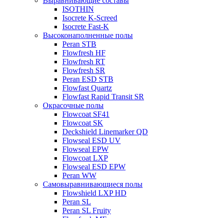
Выравнивающие составы
ISOTHIN
Isocrete K-Screed
Isocrete Fast-K
Высоконаполненные полы
Peran STB
Flowfresh HF
Flowfresh RT
Flowfresh SR
Peran ESD STB
Flowfast Quartz
Flowfast Rapid Transit SR
Окрасочные полы
Flowcoat SF41
Flowcoat SK
Deckshield Linemarker QD
Flowseal ESD UV
Flowseal EPW
Flowcoat LXP
Flowseal ESD EPW
Peran WW
Самовыравнивающиеся полы
Flowshield LXP HD
Peran SL
Peran SL Fruity