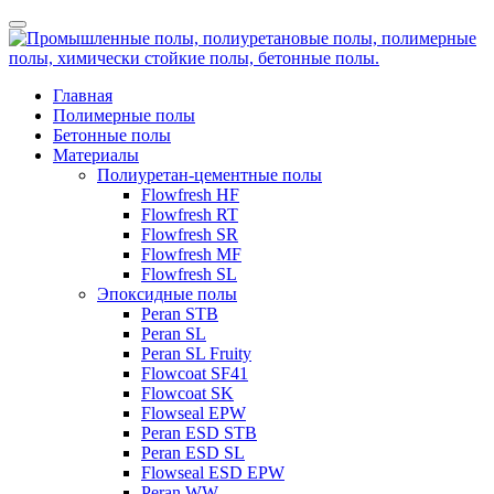
Главная
Полимерные полы
Бетонные полы
Материалы
Полиуретан-цементные полы
Flowfresh HF
Flowfresh RT
Flowfresh SR
Flowfresh MF
Flowfresh SL
Эпоксидные полы
Peran STB
Peran SL
Peran SL Fruity
Flowcoat SF41
Flowcoat SK
Flowseal EPW
Peran ESD STB
Peran ESD SL
Flowseal ESD EPW
Peran WW