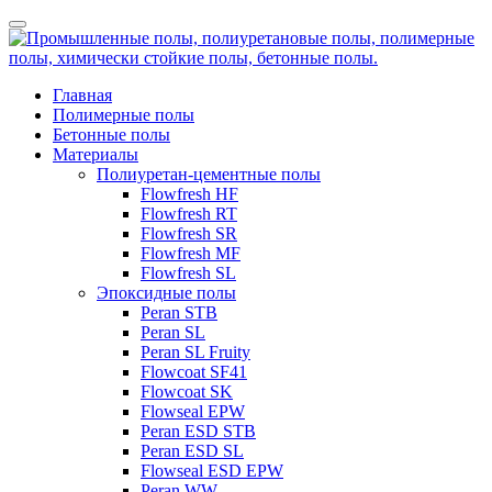
Главная
Полимерные полы
Бетонные полы
Материалы
Полиуретан-цементные полы
Flowfresh HF
Flowfresh RT
Flowfresh SR
Flowfresh MF
Flowfresh SL
Эпоксидные полы
Peran STB
Peran SL
Peran SL Fruity
Flowcoat SF41
Flowcoat SK
Flowseal EPW
Peran ESD STB
Peran ESD SL
Flowseal ESD EPW
Peran WW