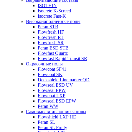
Выравнивающие составы
ISOTHIN
Isocrete K-Screed
Isocrete Fast-K
Высоконаполненные полы
Peran STB
Flowfresh HF
Flowfresh RT
Flowfresh SR
Peran ESD STB
Flowfast Quartz
Flowfast Rapid Transit SR
Окрасочные полы
Flowcoat SF41
Flowcoat SK
Deckshield Linemarker QD
Flowseal ESD UV
Flowseal EPW
Flowcoat LXP
Flowseal ESD EPW
Peran WW
Самовыравнивающиеся полы
Flowshield LXP HD
Peran SL
Peran SL Fruity