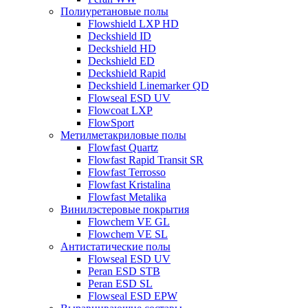
Полиуретановые полы
Flowshield LXP HD
Deckshield ID
Deckshield HD
Deckshield ED
Deckshield Rapid
Deckshield Linemarker QD
Flowseal ESD UV
Flowcoat LXP
FlowSport
Метилметакриловые полы
Flowfast Quartz
Flowfast Rapid Transit SR
Flowfast Terrosso
Flowfast Kristalina
Flowfast Metalika
Винилэстеровые покрытия
Flowchem VE GL
Flowchem VE SL
Антистатические полы
Flowseal ESD UV
Peran ESD STB
Peran ESD SL
Flowseal ESD EPW