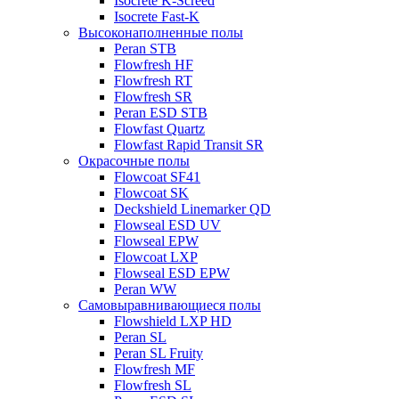
Isocrete K-Screed
Isocrete Fast-K
Высоконаполненные полы
Peran STB
Flowfresh HF
Flowfresh RT
Flowfresh SR
Peran ESD STB
Flowfast Quartz
Flowfast Rapid Transit SR
Окрасочные полы
Flowcoat SF41
Flowcoat SK
Deckshield Linemarker QD
Flowseal ESD UV
Flowseal EPW
Flowcoat LXP
Flowseal ESD EPW
Peran WW
Самовыравнивающиеся полы
Flowshield LXP HD
Peran SL
Peran SL Fruity
Flowfresh MF
Flowfresh SL