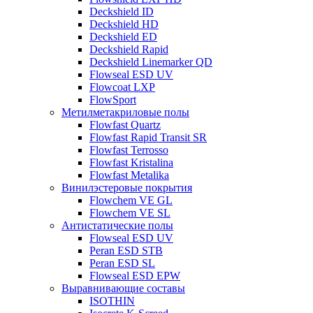
Deckshield ID
Deckshield HD
Deckshield ED
Deckshield Rapid
Deckshield Linemarker QD
Flowseal ESD UV
Flowcoat LXP
FlowSport
Метилметакриловые полы
Flowfast Quartz
Flowfast Rapid Transit SR
Flowfast Terrosso
Flowfast Kristalina
Flowfast Metalika
Винилэстеровые покрытия
Flowchem VE GL
Flowchem VE SL
Антистатические полы
Flowseal ESD UV
Peran ESD STB
Peran ESD SL
Flowseal ESD EPW
Выравнивающие составы
ISOTHIN