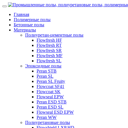
Главная
Полимерные полы
Бетонные полы
Материалы
Полиуретан-цементные полы
Flowfresh HF
Flowfresh RT
Flowfresh SR
Flowfresh MF
Flowfresh SL
Эпоксидные полы
Peran STB
Peran SL
Peran SL Fruity
Flowcoat SF41
Flowcoat SK
Flowseal EPW
Peran ESD STB
Peran ESD SL
Flowseal ESD EPW
Peran WW
Полиуретановые полы
Flowshield LXP HD