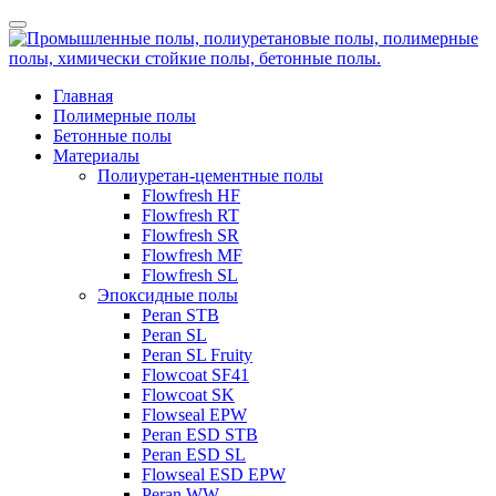
Главная
Полимерные полы
Бетонные полы
Материалы
Полиуретан-цементные полы
Flowfresh HF
Flowfresh RT
Flowfresh SR
Flowfresh MF
Flowfresh SL
Эпоксидные полы
Peran STB
Peran SL
Peran SL Fruity
Flowcoat SF41
Flowcoat SK
Flowseal EPW
Peran ESD STB
Peran ESD SL
Flowseal ESD EPW
Peran WW