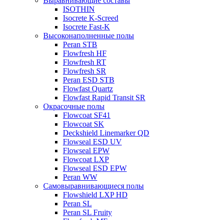
Выравнивающие составы
ISOTHIN
Isocrete K-Screed
Isocrete Fast-K
Высоконаполненные полы
Peran STB
Flowfresh HF
Flowfresh RT
Flowfresh SR
Peran ESD STB
Flowfast Quartz
Flowfast Rapid Transit SR
Окрасочные полы
Flowcoat SF41
Flowcoat SK
Deckshield Linemarker QD
Flowseal ESD UV
Flowseal EPW
Flowcoat LXP
Flowseal ESD EPW
Peran WW
Самовыравнивающиеся полы
Flowshield LXP HD
Peran SL
Peran SL Fruity