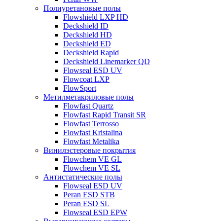
Полиуретановые полы
Flowshield LXP HD
Deckshield ID
Deckshield HD
Deckshield ED
Deckshield Rapid
Deckshield Linemarker QD
Flowseal ESD UV
Flowcoat LXP
FlowSport
Метилметакриловые полы
Flowfast Quartz
Flowfast Rapid Transit SR
Flowfast Terrosso
Flowfast Kristalina
Flowfast Metalika
Винилэстеровые покрытия
Flowchem VE GL
Flowchem VE SL
Антистатические полы
Flowseal ESD UV
Peran ESD STB
Peran ESD SL
Flowseal ESD EPW