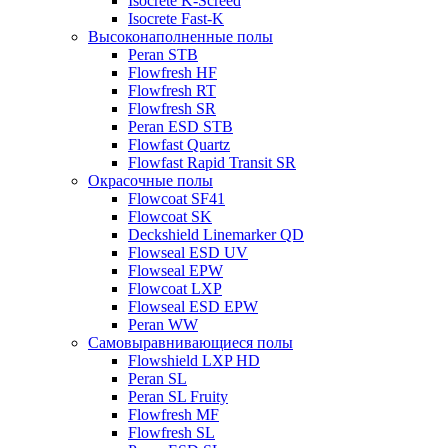
Isocrete K-Screed
Isocrete Fast-K
Высоконаполненные полы
Peran STB
Flowfresh HF
Flowfresh RT
Flowfresh SR
Peran ESD STB
Flowfast Quartz
Flowfast Rapid Transit SR
Окрасочные полы
Flowcoat SF41
Flowcoat SK
Deckshield Linemarker QD
Flowseal ESD UV
Flowseal EPW
Flowcoat LXP
Flowseal ESD EPW
Peran WW
Самовыравнивающиеся полы
Flowshield LXP HD
Peran SL
Peran SL Fruity
Flowfresh MF
Flowfresh SL