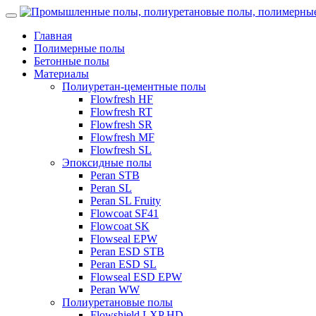
Главная
Полимерные полы
Бетонные полы
Материалы
Полиуретан-цементные полы
Flowfresh HF
Flowfresh RT
Flowfresh SR
Flowfresh MF
Flowfresh SL
Эпоксидные полы
Peran STB
Peran SL
Peran SL Fruity
Flowcoat SF41
Flowcoat SK
Flowseal EPW
Peran ESD STB
Peran ESD SL
Flowseal ESD EPW
Peran WW
Полиуретановые полы
Flowshield LXP HD