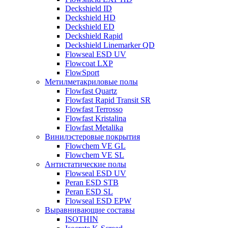
Deckshield ID
Deckshield HD
Deckshield ED
Deckshield Rapid
Deckshield Linemarker QD
Flowseal ESD UV
Flowcoat LXP
FlowSport
Метилметакриловые полы
Flowfast Quartz
Flowfast Rapid Transit SR
Flowfast Terrosso
Flowfast Kristalina
Flowfast Metalika
Винилэстеровые покрытия
Flowchem VE GL
Flowchem VE SL
Антистатические полы
Flowseal ESD UV
Peran ESD STB
Peran ESD SL
Flowseal ESD EPW
Выравнивающие составы
ISOTHIN