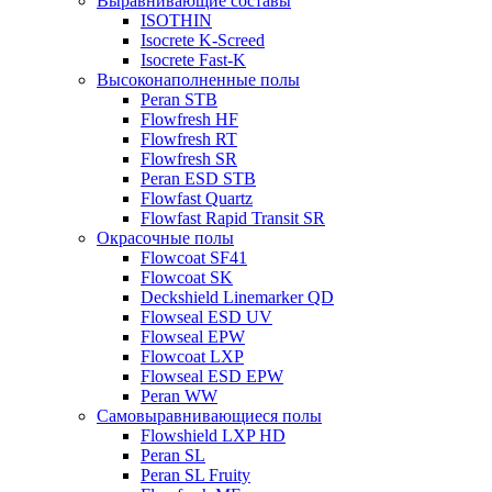
Выравнивающие составы
ISOTHIN
Isocrete K-Screed
Isocrete Fast-K
Высоконаполненные полы
Peran STB
Flowfresh HF
Flowfresh RT
Flowfresh SR
Peran ESD STB
Flowfast Quartz
Flowfast Rapid Transit SR
Окрасочные полы
Flowcoat SF41
Flowcoat SK
Deckshield Linemarker QD
Flowseal ESD UV
Flowseal EPW
Flowcoat LXP
Flowseal ESD EPW
Peran WW
Самовыравнивающиеся полы
Flowshield LXP HD
Peran SL
Peran SL Fruity