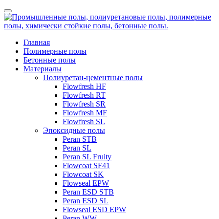
Главная
Полимерные полы
Бетонные полы
Материалы
Полиуретан-цементные полы
Flowfresh HF
Flowfresh RT
Flowfresh SR
Flowfresh MF
Flowfresh SL
Эпоксидные полы
Peran STB
Peran SL
Peran SL Fruity
Flowcoat SF41
Flowcoat SK
Flowseal EPW
Peran ESD STB
Peran ESD SL
Flowseal ESD EPW
Peran WW