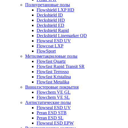
Полиуретановые полы
Flowshield LXP HD
Deckshield ID
Deckshield HD
Deckshield ED
Deckshield Rapid
Deckshield Linemarker QD
Flowseal ESD UV
Flowcoat LXP
FlowSport
Метилметакриловые полы
Flowfast Quartz
Flowfast Rapid Transit SR
Flowfast Terrosso
Flowfast Kristalina
Flowfast Metalika
Винилэстеровые покрытия
Flowchem VE GL
Flowchem VE SL
Антистатические полы
Flowseal ESD UV
Peran ESD STB
Peran ESD SL
Flowseal ESD EPW